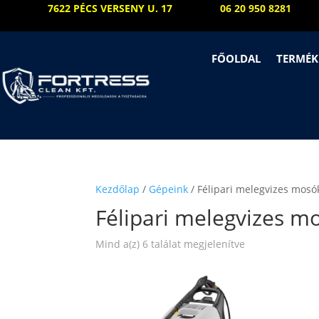
7622 PÉCS VERSENY U. 17
06 20 950 8281
FŐOLDAL
TERMÉK
Kezdőlap
/
Gépeink
/ Félipari melegvizes mosó
Félipari melegvizes m
Sorted
Mind a(z) 6 találat megjelenítve
by
price:
low
to