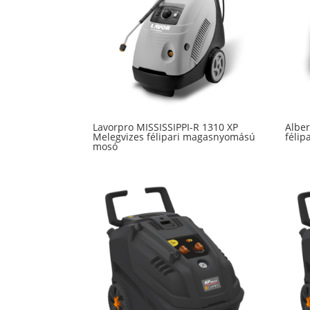
high
Lavorpro MISSISSIPPI-R 1310 XP
Alber
Melegvizes félipari magasnyomású
féli
mosó