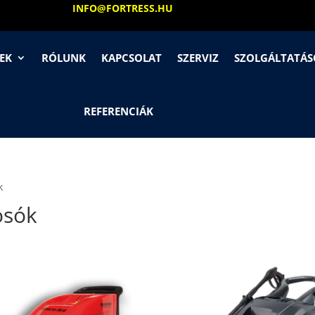
INFO@FORTRESS.HU
EK
RÓLUNK
KAPCSOLAT
SZERVIZ
SZOLGÁLTATÁ
REFERENCIÁK
k
osók