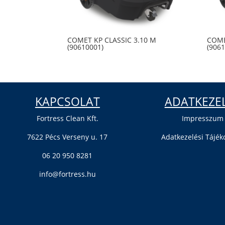
COMET KP CLASSIC 3.10 M
COME
(90610001)
(906
KAPCSOLAT
ADATKEZE
Fortress Clean Kft.
Impresszum
7622 Pécs Verseny u. 17
Adatkezelési Tájék
06 20 950 8281
info@fortress.hu