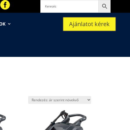

Ajánlatot kérek
SOK