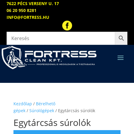
7622 PÉCS VERSENY U. 17
06 20 950 8281
INFO@FORTRESS.HU

Kezdőlap
/
Bérelhető
gépek
/
Súrológépek
/ Egytárcsás súrolók
Egytárcsás súrolók