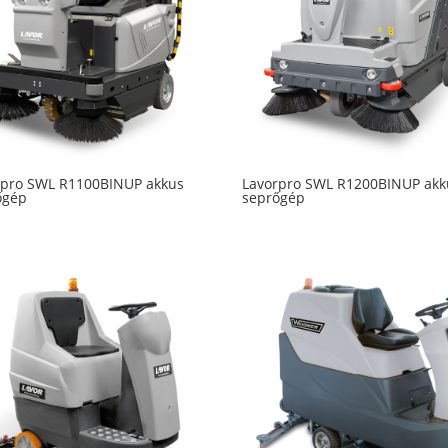
rpro SWL R1100BINUP akkus
Lavorpro SWL R1200BINUP akk
őgép
seprőgép