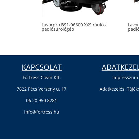
Lavorpro BS1-06600 XXS ráülős
Lavo
padlósúrológép
padl
KAPCSOLAT
ADATKEZE
Fortress Clean Kft.
Impresszum
7622 Pécs Verseny u. 17
Adatkezelési Tájék
06 20 950 8281
info@fortress.hu