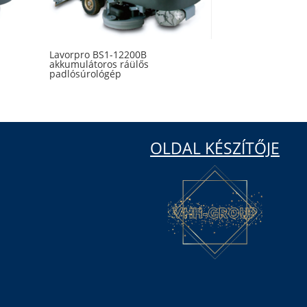
Lavorpro BS1-12200B
akkumulátoros ráülős
padlósúrológép
OLDAL KÉSZÍTŐJE