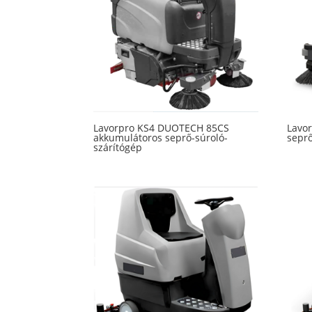
high
Lavorpro KS4 DUOTECH 85CS
Lavo
akkumulátoros seprő-súroló-
sepr
szárítógép