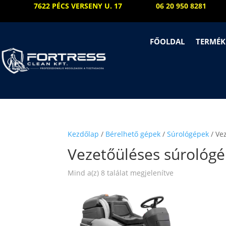
7622 PÉCS VERSENY U. 17
06 20 950 8281
FŐOLDAL
TERMÉK
Kezdőlap
/
Bérelhető gépek
/
Súrológépek
/ Ve
Vezetőüléses súrológ
Sorted
Mind a(z) 8 találat megjelenítve
by
price:
low
to