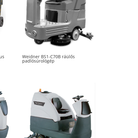
us
Weidner BS1-C70B ráülős
padlósúrológép