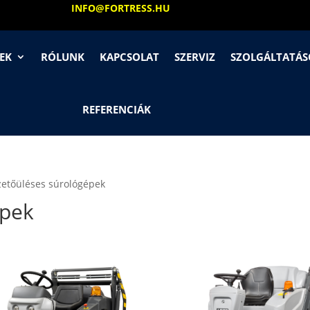
INFO@FORTRESS.HU
EK
RÓLUNK
KAPCSOLAT
SZERVIZ
SZOLGÁLTATÁ
REFERENCIÁK
zetőüléses súrológépek
épek