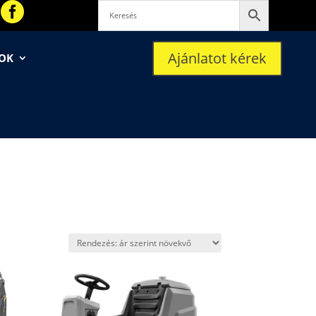

Ajánlatot kérek
SOK