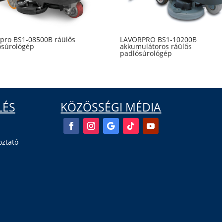
rpro BS1-08500B ráülős
LAVORPRO BS1-10200B
ósúrológép
akkumulátoros ráülős
padlósúrológép
LÉS
KÖZÖSSÉGI MÉDIA
oztató