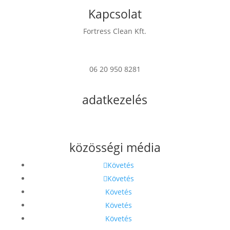
Kapcsolat
Fortress Clean Kft.
7622 Pécs Verseny u. 17
06 20 950 8281
info@fortress.hu
adatkezelés
Impresszum
Adatkezelési Tájékoztató
közösségi média
Követés
Követés
Követés
Követés
Követés