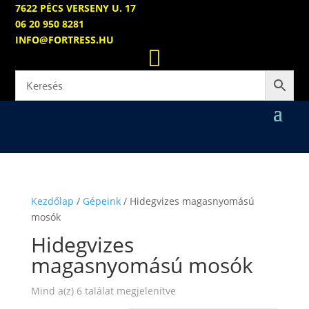
7622 PÉCS VERSENY U. 17
06 20 950 8281
INFO@FORTRESS.HU

Kezdőlap
/
Gépeink
/ Hidegvizes magasnyomású
mosók
Hidegvizes
magasnyomású mosók
Sorted
Mind a(z) 6 találat megjelenítve
by