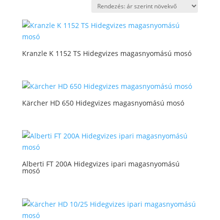
price:
low
to
high
Kranzle K 1152 TS Hidegvizes magasnyomású mosó
Kärcher HD 650 Hidegvizes magasnyomású mosó
Alberti FT 200A Hidegvizes ipari magasnyomású
mosó