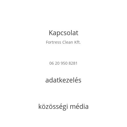
Kapcsolat
Fortress Clean Kft.
7622 Pécs Verseny u. 17
06 20 950 8281
info@fortress.hu
adatkezelés
Impresszum
Adatkezelési Tájékoztató
közösségi média