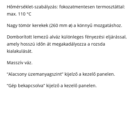
Hőmérséklet-szabályzás: fokozatmentesen termosztáttal:
max. 110 °C
Nagy tömör kerekek (260 mm ø) a könnyű mozgatáshoz.
Domborított lemezű alváz különleges fényezési eljárással,
amely hosszú időn át megakadályozza a rozsda
kialakulását.
Masszív váz.
“Alacsony üzemanyagszint” kijelző a kezelő panelen.
“Gép bekapcsolva” kijelző a kezelő panelen.