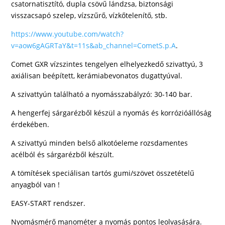
csatornatisztító, dupla csövű lándzsa, biztonsági
visszacsapó szelep, vízszűrő, vízkőtelenítő, stb.
https://www.youtube.com/watch?
v=aow6gAGRTaY&t=11s&ab_channel=CometS.p.A
.
Comet GXR vízszintes tengelyen elhelyezkedő szivattyú, 3
axiálisan beépített, kerámiabevonatos dugattyúval.
A szivattyún található a nyomásszabályzó: 30-140 bar.
A
hengerfej sárgarézből
készül a nyomás és korrózióállóság
érdekében.
A szivattyú minden belső alkotóeleme rozsdamentes
acélból és sárgarézből készült.
A tömítések speciálisan tartós gumi/szövet összetételű
anyagból van !
EASY-START rendszer.
Nyomásmérő manométer a nyomás pontos leolvasására.