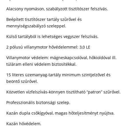
Alacsony nyomáson, szabályzott tisztítószer felszívás.
Beépített tisztítószer tartály szűrővel és
mennyiségszabályzó szeleppel.
Külső tartályból is lehetséges vegyszer felszívás.
2 pólusú villanymotor hővédelemmel: 3,0 LE
Villanymotor védelem: mágneskapcsolóval, hőkioldóval ill.
túláram elleni védelem biztosítékkal.
15 literes üzemanyag-tartály minimum szintjelzővel és
beöntő szűrővel.
Közvetlen vízfelszívás-könnyen tisztítható “patron” szűrővel.
Professzionális biztonsági szelep.
Kazán dupla csőkígyóval, magas hőteljesítményt nyújtva.
Kazán hővédelem.