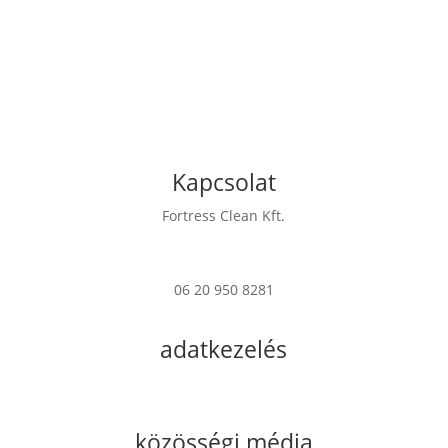
Kapcsolat
Fortress Clean Kft.
7622 Pécs Verseny u. 17
06 20 950 8281
info@fortress.hu
adatkezelés
Impresszum
Adatkezelési Tájékoztató
közösségi média