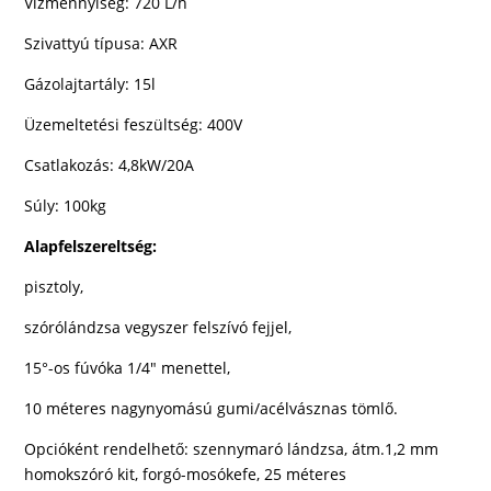
Vízmennyiség:
720 L/h
Szivattyú típusa: AXR
Gázolajtartály: 15l
Üzemeltetési feszültség: 400V
Csatlakozás: 4,8kW/20A
Súly: 100kg
Alapfelszereltség:
pisztoly,
szórólándzsa vegyszer felszívó fejjel,
15°-os fúvóka 1/4″ menettel,
10 méteres nagynyomású gumi/acélvásznas tömlő.
Opcióként rendelhető
: szennymaró lándzsa, átm.1,2 mm
homokszóró kit, forgó-mosókefe, 25 méteres