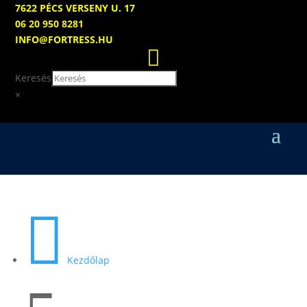
7622 PÉCS VERSENY U. 17
06 20 950 8281
INFO@FORTRESS.HU

Keresés
×

Kezdőlap