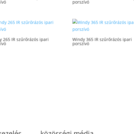
ívó
porszívó
 265 IR szűrőrázós ipari
Windy 365 IR szűrőrázós ipari
ívó
porszívó
kezelés
közösségi média