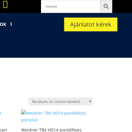

Ajánlatot kérek
SOK
pari
Weidner TBX HD14 porolófejes