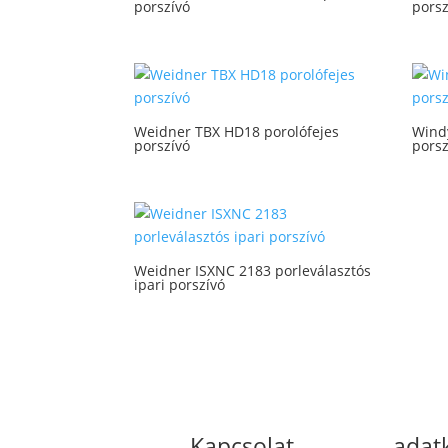
porszívó
porsz
high
Weidner TBX HD18 porolófejes
Windy
porszívó
porsz
Weidner ISXNC 2183 porleválasztós
ipari porszívó
Kapcsolat
adat