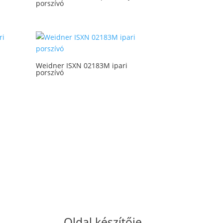
porszívó
Weidner ISXN 02183M ipari
porszívó
Oldal készítője