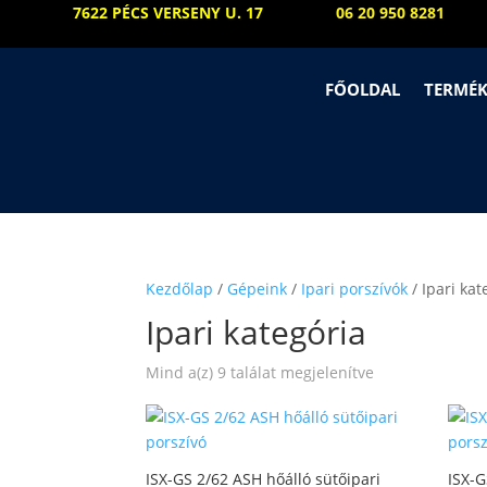
7622 PÉCS VERSENY U. 17
06 20 950 8281
FŐOLDAL
TERMÉ
Kezdőlap
/
Gépeink
/
Ipari porszívók
/ Ipari kat
Ipari kategória
Sorted
Mind a(z) 9 találat megjelenítve
by
price:
low
to
ISX-GS 2/62 ASH hőálló sütőipari
ISX-G