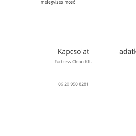
melegvizes mosó
Kapcsolat
adat
Fortress Clean Kft.
Imp
7622 Pécs Verseny u. 17
Adatkezelé
06 20 950 8281
info@fortress.hu