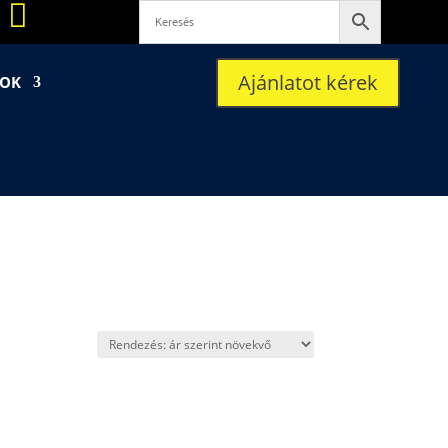

Ajánlatot kérek
SOK