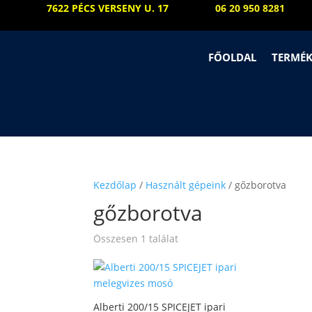
7622 PÉCS VERSENY U. 17
06 20 950 8281
FŐOLDAL
TERMÉ
Kezdőlap
/
Használt gépeink
/ gőzborotva
gőzborotva
Összesen 1 találat
Alberti 200/15 SPICEJET ipari