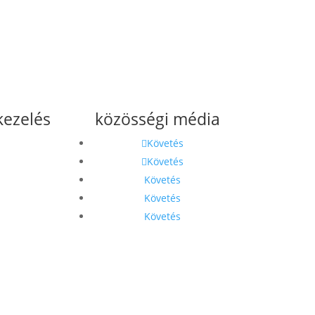
kezelés
közösségi média
resszum
Követés
Követés
si Tájékoztató
Követés
Követés
Követés