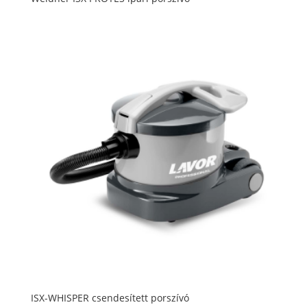
ISX-WHISPER csendesített porszívó