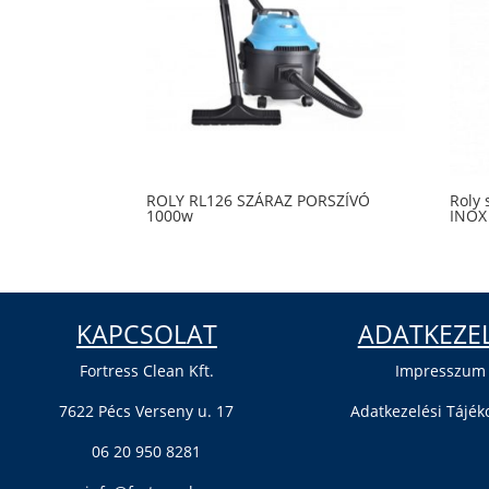
high
ROLY RL126 SZÁRAZ PORSZÍVÓ
Roly
1000w
INOX 
KAPCSOLAT
ADATKEZE
Fortress Clean Kft.
Impresszum
7622 Pécs Verseny u. 17
Adatkezelési Tájék
06 20 950 8281