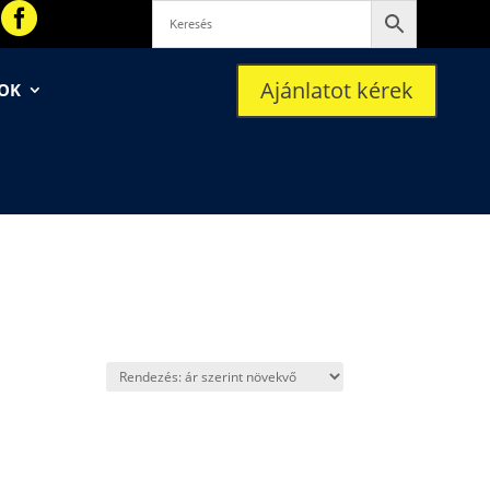

Ajánlatot kérek
SOK