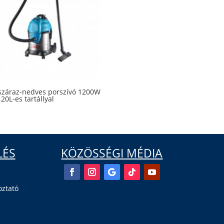
 száraz-nedves porszívó 1200W
20L-es tartállyal
LÉS
KÖZÖSSÉGI MÉDIA
oztató