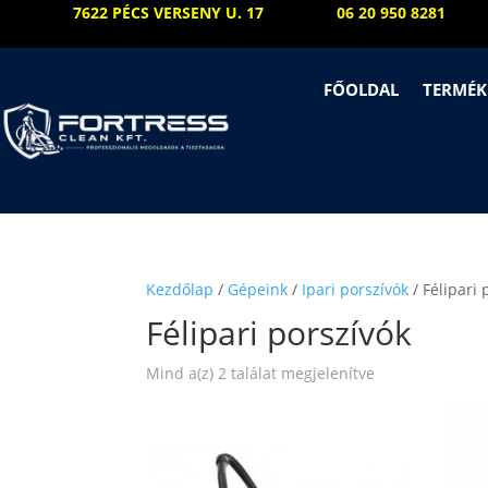
7622 PÉCS VERSENY U. 17
06 20 950 8281
FŐOLDAL
TERMÉK
Kezdőlap
/
Gépeink
/
Ipari porszívók
/ Félipari 
Félipari porszívók
Sorted
Mind a(z) 2 találat megjelenítve
by
price:
low
to