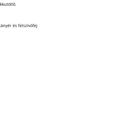
kkutöltő.
nyér és felszívófej