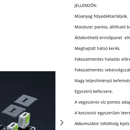
JELLEMZŐK:
Műanyag folyadéktartályok,
Mosószer pontos, állítható b
Áttekinthető érintőpanel el
Meghajtott hátsó kerék,
Fokozatmentes haladás előre
Fokozatmentes sebességszab
Nagy teljesítményű kefemoto
Egyszerű kefecsere,
A vegyszeres víz pontos ada
A koszosvíz egyszerűen leer
Akkumulátor töltöttség kijelz