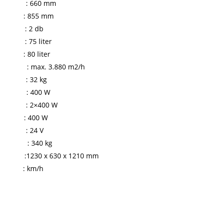
g : 660 mm
ége : 855 mm
 : 2 db
 : 75 liter
 : 80 liter
 : max. 3.880 m2/h
: 32 kg
r : 400 W
 2×400 W
: 400 W
er : 24 V
lkül : 340 kg
 x 630 x 1210 mm
g : km/h