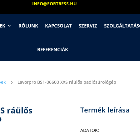
INFO@FORTRESS.HU
EK
RÓLUNK
KAPCSOLAT
SZERVIZ
SZOLGÁLTATÁ
REFERENCIÁK
pek
Lavorpro BS1-06600 XXS ráülős padlósúrológép
5
S ráülős
Termék leírása
p
ADATOK: