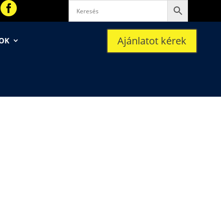

Ajánlatot kérek
SOK