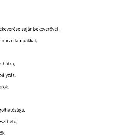
ekeverése sajár bekeverővel !
lenőrző lámpákkal,
-hátra,
ályzás,
rok,
golhatósága,
eszthető,
ők,