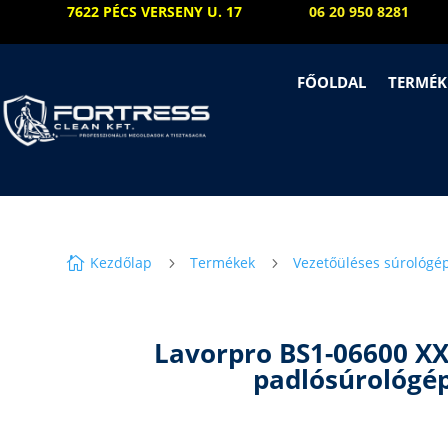
7622 PÉCS VERSENY U. 17
06 20 950 8281
FŐOLDAL
TERMÉK
Kezdőlap
Termékek
Vezetőüléses súrológé

5
5
Lavorpro BS1-06600 XX
padlósúrológé