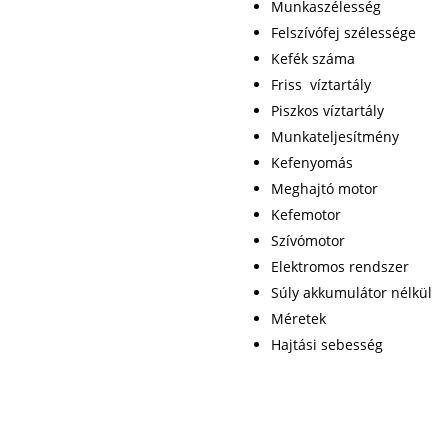
Munkaszélessé
Felszívófej széless
Kefék száma
Friss víztartály
Piszkos víztartály
Munkateljesítmény
Kefenyomás 
Meghajtó moto
Kefemotor :
Szívómotor 
Elektromos rendsz
Súly akkumulátor né
Méretek :1230
Hajtási sebessé