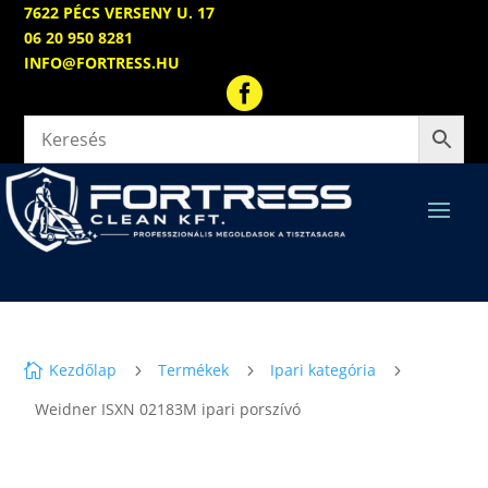
7622 PÉCS VERSENY U. 17
06 20 950 8281
INFO@FORTRESS.HU

Kezdőlap
Termékek
Ipari kategória

5
5
5
Weidner ISXN 02183M ipari porszívó