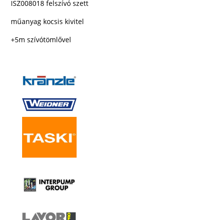
ISZ008018 felszívó szett
műanyag kocsis kivitel
+
5m szívótömlővel