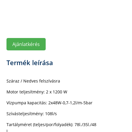
Ajánlatkérés
Termék leírása
Száraz / Nedves felszívásra
Motor teljesítmény:
2 x 1200 W
Vízpumpa kapacitás:
2x48W-0,7-1,2l/m-5bar
Szívásteljesítmény: 108l/s
Tartályméret (teljes/por/folyadék): 78l./35l./48
l.