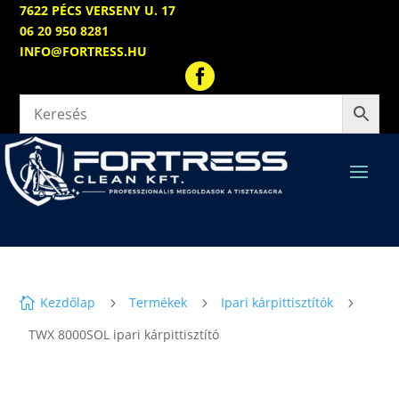
7622 PÉCS VERSENY U. 17
06 20 950 8281
INFO@FORTRESS.HU

Kezdőlap
Termékek
Ipari kárpittisztítók

5
5
5
TWX 8000SOL ipari kárpittisztító