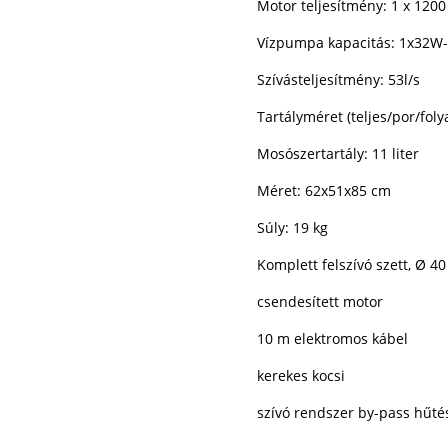
Motor teljesítmény:
1 x 120
Vízpumpa kapacitás:
1x32W-
Szívásteljesítmény: 53l/s
Tartályméret (teljes/por/folya
Mosószertartály: 11 liter
Méret: 62x51x85 cm
Súly: 19 kg
Komplett felszívó szett, Ø 
csendesített motor
10 m elektromos kábel
kerekes kocsi
szívó rendszer by-pass hűté