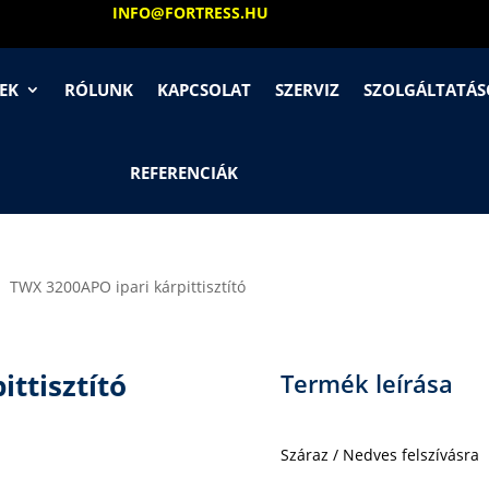
INFO@FORTRESS.HU
EK
RÓLUNK
KAPCSOLAT
SZERVIZ
SZOLGÁLTATÁ
REFERENCIÁK
TWX 3200APO ipari kárpittisztító
ttisztító
Termék leírása
Száraz / Nedves felszívásra