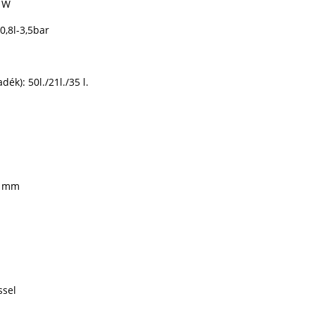
0 W
0,8l-3,5bar
dék): 50l./21l./35 l.
40 mm
ssel