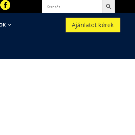

Ajánlatot kérek
SOK