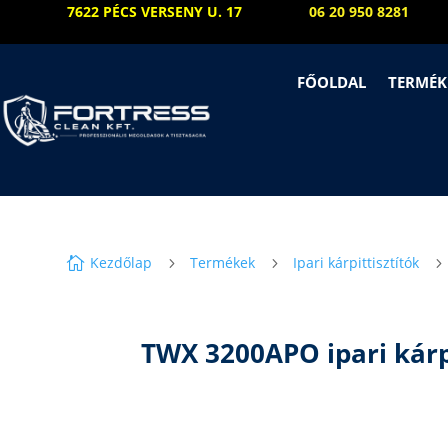
7622 PÉCS VERSENY U. 17
06 20 950 8281
FŐOLDAL
TERMÉK
Kezdőlap
Termékek
Ipari kárpittisztítók

5
5
5
TWX 3200APO ipari kárpi