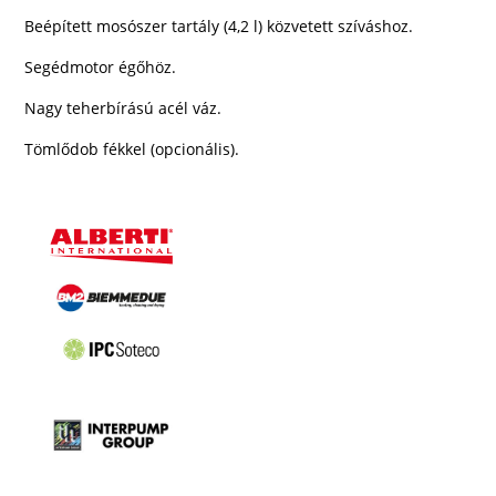
Beépített mosószer tartály (4,2 l) közvetett szíváshoz.
Segédmotor égőhöz.
Nagy teherbírású acél váz.
Tömlődob fékkel (opcionális).