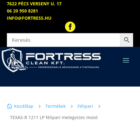
7622 PÉCS VERSENY U. 17
06 20 950 8281
INFO@FORTRESS.HU

Kezdőlap
Termékek
Félipari

5
5
5
TEXAS-R 1211 LP félipari melegvizes mosó