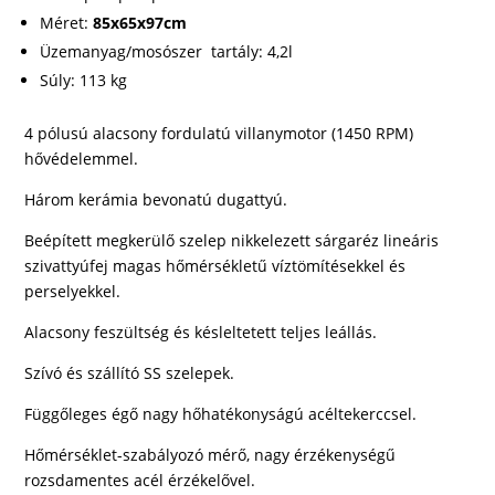
Méret:
85x65x97cm
Üzemanyag/mosószer tartály: 4,2l
Súly: 113 kg
4 pólusú alacsony fordulatú villanymotor (1450 RPM)
hővédelemmel.
Három kerámia bevonatú dugattyú.
Beépített megkerülő szelep nikkelezett sárgaréz lineáris
szivattyúfej magas hőmérsékletű víztömítésekkel és
perselyekkel.
Alacsony feszültség és késleltetett teljes leállás.
Szívó és szállító SS szelepek.
Függőleges égő nagy hőhatékonyságú acéltekerccsel.
Hőmérséklet-szabályozó mérő, nagy érzékenységű
rozsdamentes acél érzékelővel.