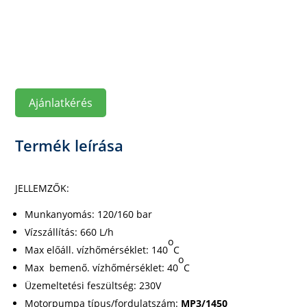
Ajánlatkérés
Termék leírása
JELLEMZŐK:
Munkanyomás: 120/160 bar
Vízszállítás: 660 L/h
o
Max előáll. vízhőmérséklet: 140
C
o
Max bemenő. vízhőmérséklet: 40
C
Üzemeltetési feszültség: 230V
Motorpumpa típus/fordulatszám:
MP3/1450