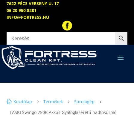
7622 PÉCS VERSENY U. 17
06 20 950 8281
INFO@FORTRESS.HU

Kezdőlap
Termékek
Súrológép

5
5
5
TASKI Swingo 750B Akkus Gyalogkíséretű padlósúroló