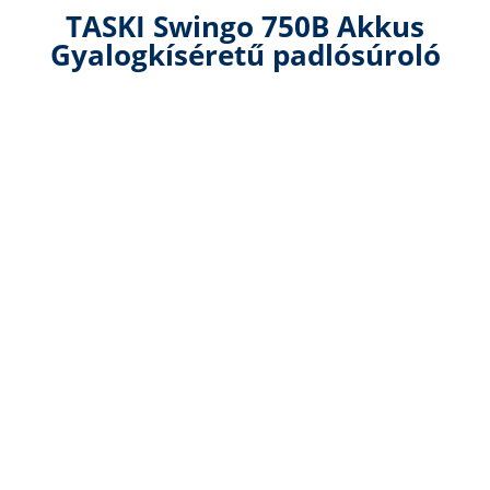
TASKI Swingo 750B Akkus
Gyalogkíséretű padlósúroló