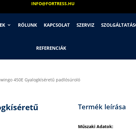
INFO@FORTRESS.HU
EK
RÓLUNK
KAPCSOLAT
SZERVIZ
SZOLGÁLTATÁ
REFERENCIÁK
Swingo 450E Gyalogkíséretű padlósúroló
ogkíséretű
Termék leírása
Műszaki Adatok: