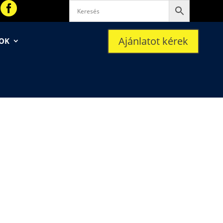

Ajánlatot kérek
SOK