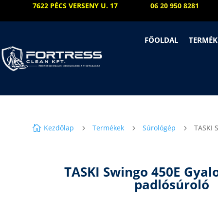
7622 PÉCS VERSENY U. 17
06 20 950 8281
FŐOLDAL
TERMÉK
Kezdőlap
Termékek
Súrológép
TASKI 

5
5
5
TASKI Swingo 450E Gyal
padlósúroló