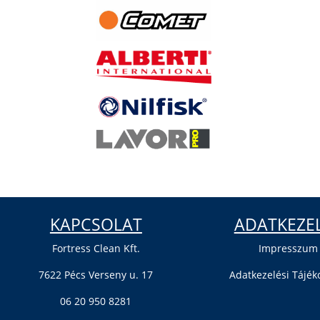
KAPCSOLAT
ADATKEZE
Fortress Clean Kft.
Impresszum
7622 Pécs Verseny u. 17
Adatkezelési Tájék
06 20 950 8281