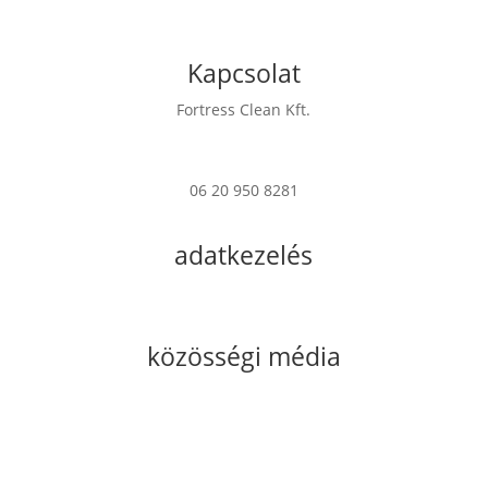
Kapcsolat
Fortress Clean Kft.
7622 Pécs Verseny u. 17
06 20 950 8281
info@fortress.hu
adatkezelés
Impresszum
Adatkezelési Tájékoztató
közösségi média