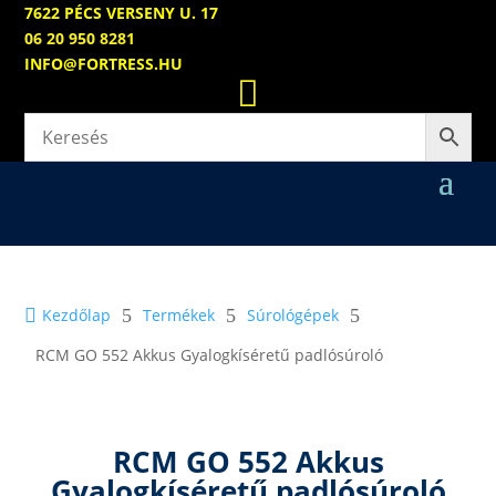
7622 PÉCS VERSENY U. 17
06 20 950 8281
INFO@FORTRESS.HU


Kezdőlap
5
Termékek
5
Súrológépek
5
RCM GO 552 Akkus Gyalogkíséretű padlósúroló
RCM GO 552 Akkus
Gyalogkíséretű padlósúroló