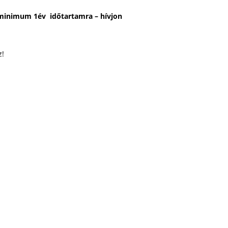
 minimum 1év időtartamra – hívjon
z!