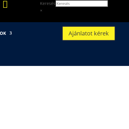

Keresés
×
Ajánlatot kérek
SOK