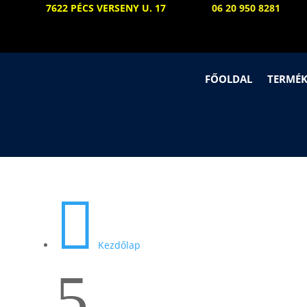
7622 PÉCS VERSENY U. 17
06 20 950 8281
FŐOLDAL
TERMÉ

Kezdőlap
5