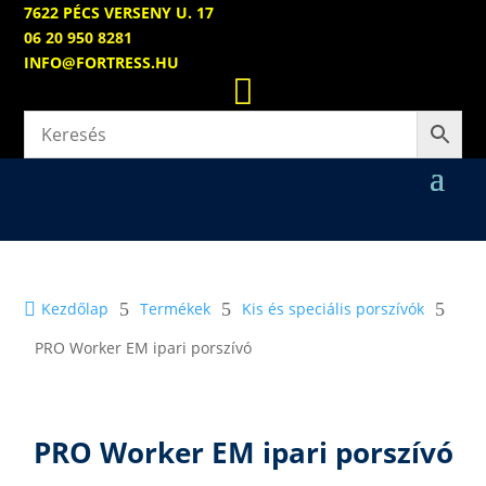
7622 PÉCS VERSENY U. 17
06 20 950 8281
INFO@FORTRESS.HU


Kezdőlap
5
Termékek
5
Kis és speciális porszívók
5
PRO Worker EM ipari porszívó
PRO Worker EM ipari porszívó