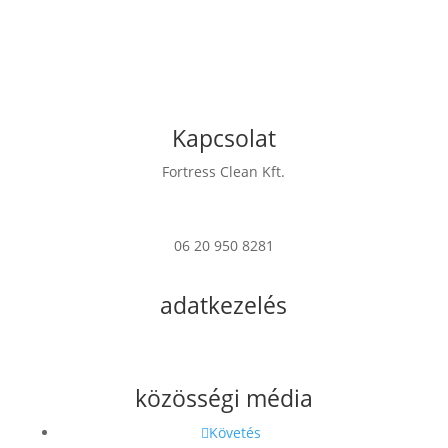
Kapcsolat
Fortress Clean Kft.
7622 Pécs Verseny u. 17
06 20 950 8281
info@fortress.hu
adatkezelés
Impresszum
Adatkezelési Tájékoztató
közösségi média
Követés