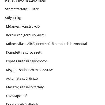
Negatív nyomás:240 mbar
Szeméttartály:30 liter
Súly:11 kg
Műanyag konstrukció,
Kerekeken gördülő kivitel
Mikroszálas szűrő, HEPA szűrő nanotech bevonattal
Komplett felszívó szett
Bypass hűtésú szívómotor
Kisgép csatlakozó max 2200W
Automata szűrőrázó
Masszív, ütésálló tartály
Úszókapcsoló
Koszos szűrő kijelzés