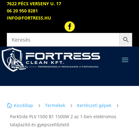
7622 PÉCS VERSENY U. 17
06 20 950 8281
INFO@FORTRESS.HU

Kezdőlap
Termékek
Kertészeti gépek

5
5
5
ParkSide PLV 1500 B1 1500W 2 az 1-ben elektromos
talajlazító és gyepszellőztető