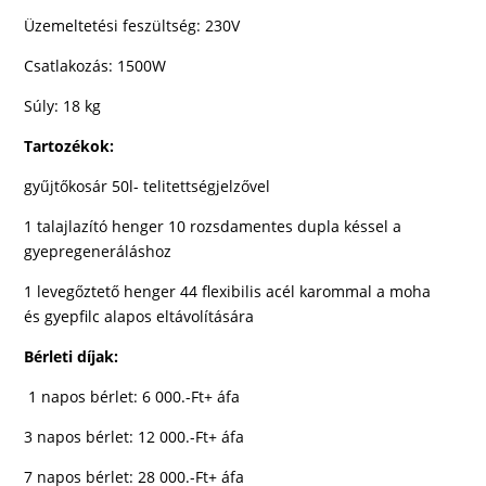
Üzemeltetési feszültség: 230V
Csatlakozás: 1500W
Súly: 18 kg
Tartozékok:
gyűjtőkosár 50l- telitettségjelzővel
1 talajlazító henger 10 rozsdamentes dupla késsel a
gyepregeneráláshoz
1 levegőztető henger 44 flexibilis acél karommal a moha
és
gyepfilc alapos eltávolítására
Bérleti díjak:
1 napos bérlet: 6 000.-Ft+ áfa
3 napos bérlet: 12 000.-Ft+ áfa
7 napos bérlet: 28 000.-Ft+ áfa