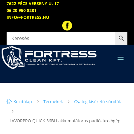
7622 PÉCS VERSENY U. 17
06 20 950 8281
INFO@FORTRESS.HU

Kezdőlap
Termékek
Gyalog kíséretű súrolók

5
5
5
LAVORPRO QUICK 36BLI akkumulátoros padlósúrológép