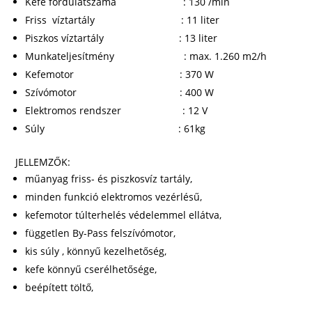
Kefe fordulatszáma : 130 /min
Friss víztartály : 11 liter
Piszkos víztartály : 13 liter
Munkateljesítmény : max. 1.260 m2/h
Kefemotor : 370 W
Szívómotor : 400 W
Elektromos rendszer : 12 V
Súly : 61kg
JELLEMZŐK:
műanyag friss- és piszkosvíz tartály,
minden funkció elektromos vezérlésű,
kefemotor túlterhelés védelemmel ellátva,
független By-Pass felszívómotor,
kis súly , könnyű kezelhetőség,
kefe könnyű cserélhetősége,
beépített töltő,