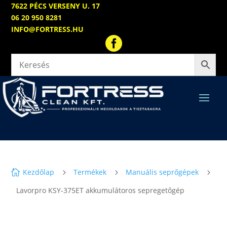
7622 PÉCS VERSENY U. 17
06 20 950 8281
INFO@FORTRESS.HU

Kezdőlap
Termékek
Manuális seprőgépek

5
5
5
Lavorpro KSY-375ET akkumulátoros sepregetőgép