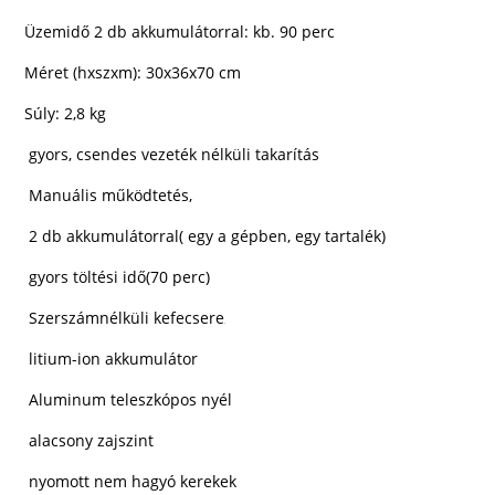
Üzemidő 2 db akkumulátorral: kb. 90 perc
Méret (hxszxm): 30x36x70 cm
Súly: 2,8 kg
gyors, csendes vezeték nélküli takarítás
Manuális működtetés,
2 db akkumulátorral( egy a gépben, egy tartalék)
gyors töltési idő(70 perc)
Szerszámnélküli kefecsere
litium-ion akkumulátor
Aluminum teleszkópos nyél
alacsony zajszint
nyomott nem hagyó kerekek