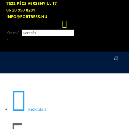
7622 PÉCS VERSENY U. 17
06 20 950 8281
INFO@FORTRESS.HU

Keresés
×

Kezdőlap