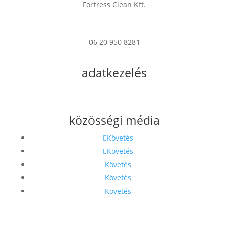
Fortress Clean Kft.
7622 Pécs Verseny u. 17
06 20 950 8281
info@fortress.hu
adatkezelés
Impresszum
Adatkezelési Tájékoztató
közösségi média
Követés
Követés
Követés
Követés
Követés