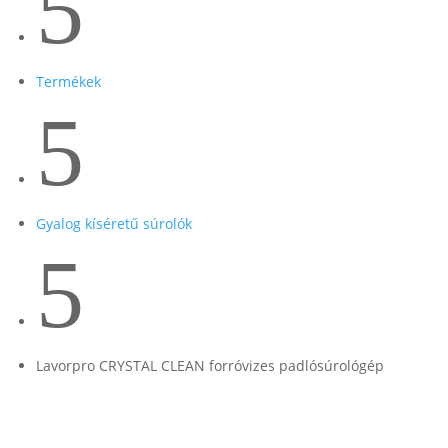
5
Termékek
5
Gyalog kíséretű súrolók
5
Lavorpro CRYSTAL CLEAN forróvizes padlósúrológép