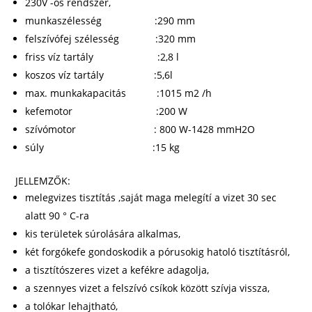
230V -os rendszer,
munkaszélesség :290 mm
felszívófej szélesség :320 mm
friss víz tartály :2,8 l
koszos víz tartály :5,6l
max. munkakapacitás :1015 m2 /h
kefemotor :200 W
szívómotor : 800 W-1428 mmH2O
súly :15 kg
JELLEMZŐK:
melegvizes tisztítás ,saját maga melegítí a vizet 30 sec
alatt 90 ° C-ra
kis területek súrolására alkalmas,
két forgókefe gondoskodik a pórusokig hatoló tisztításról,
a tisztítószeres vizet a kefékre adagolja,
a szennyes vizet a felszívó csíkok között szívja vissza,
a tolókar lehajtható,