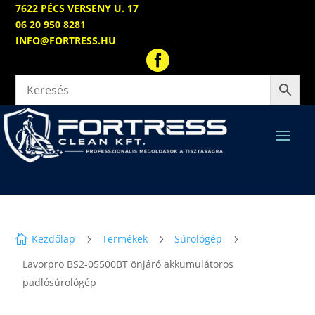
7622 PÉCS VERSENY U. 17
06 20 950 8281
INFO@FORTRESS.HU

Kezdőlap
Termékek
Súrológép

5
5
5
Lavorpro BS2-05500BT önjáró akkumulátoros
padlósúrológép