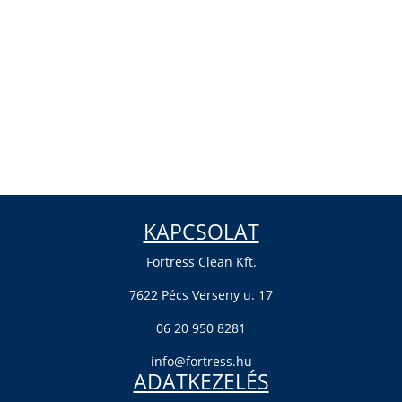
KAPCSOLAT
Fortress Clean Kft.
7622 Pécs Verseny u. 17
06 20 950 8281
info@fortress.hu
ADATKEZELÉS