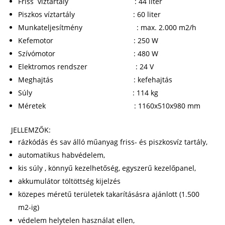
Friss víztartály : 44 liter
Piszkos víztartály : 60 liter
Munkateljesítmény : max. 2.000 m2/h
Kefemotor : 250 W
Szívómotor : 480 W
Elektromos rendszer : 24 V
Meghajtás : kefehajtás
Súly : 114 kg
Méretek : 1160x510x980 mm
JELLEMZŐK:
rázkódás és sav álló műanyag friss- és piszkosvíz tartály,
automatikus habvédelem,
kis súly , könnyű kezelhetőség, egyszerű kezelőpanel,
akkumulátor töltöttség kijelzés
közepes méretű területek takarításásra ajánlott (1.500
m2-ig)
védelem helytelen használat ellen,