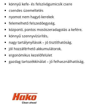
könnyű kefe- és felszívógumicsík csere
csendes üzemeltetés
nyomot nem hagyó kerekek
felemelhető felszedőegység,
központi, pontos mosószeradagolás a kefére,
könnyű szennyvízürítés,
nagy tartálynyílások – jó tisztíthatóság,
jól hozzáférhető akkumulátorok,
ergonómikus kezelőfelület
gazdag tartozékkínálat – jó felhasználhatóság.