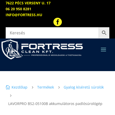
7622 PÉCS VERSENY U. 17
06 20 950 8281
INFO@FORTRESS.HU

Kezdőlap
Termékek
Gyalog kíséretű súrolók

5
5
5
LAVORPRO BS2-05100B akkumulátoros padlósúrológép