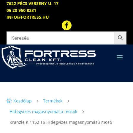
7622 PÉCS VERSENY U. 17
06 20 950 8281
INFO@FORTRESS.HU

Kezdőlap
Termékek

5
5
Hidegvízes magasnyomású mosók
5
Kranzle K 1152 TS Hidegvizes magasnyomású mosó