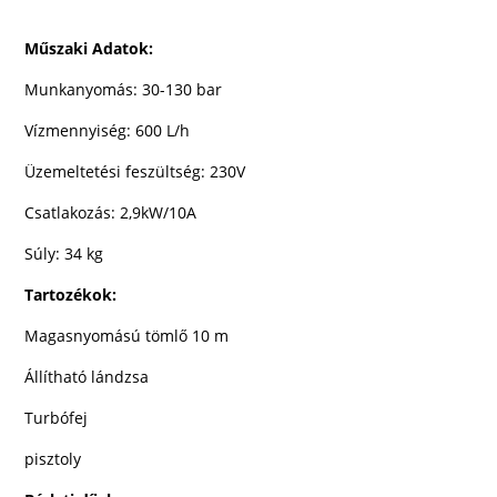
Műszaki Adatok:
Munkanyomás:
30-130 bar
Vízmennyiség:
600 L/h
Üzemeltetési feszültség: 230V
Csatlakozás: 2,9kW/10A
Súly: 34 kg
Tartozékok:
Magasnyomású tömlő 10 m
Állítható lándzsa
Turbófej
pisztoly