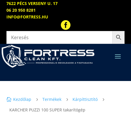
7622 PÉCS VERSENY U. 17
06 20 950 8281
INFO@FORTRESS.HU

Kezdőlap
Termékek
Kárpíttisztító

5
5
5
KARCHER PUZZI 100 SUPER takarítógép