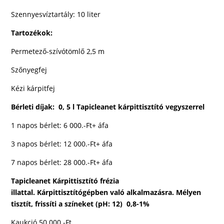
Szennyesvíztartály: 10 liter
Tartozékok:
Permetező-szívótömlő 2,5 m
Szőnyegfej
Kézi kárpitfej
Bérleti díjak: 0, 5 l Tapicleanet kárpittisztító vegyszerrel
1 napos bérlet: 6 000.-Ft+ áfa
3 napos bérlet: 12 000.-Ft+ áfa
7 napos bérlet: 28 000.-Ft+ áfa
Tapicleanet
Kárpittisztító frézia
illattal.
Kárpittisztítógépben való alkalmazásra. Mélyen
tisztít, frissíti a színeket (pH: 12) 0,8-1%
Kaukció 50 000.-Ft