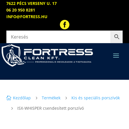
7622 PÉCS VERSENY U. 17
06 20 950 8281
INFO@FORTRESS.HU

Kezdőlap
Termékek
Kis és speciális porszívók

5
5
ISX-WHISPER csendesített porszívó
5