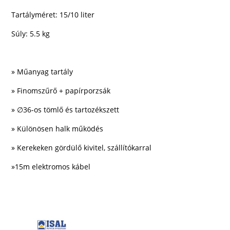
Tartályméret: 15/10 liter
Súly: 5.5 kg
» Műanyag tartály
»
Finomszűrő + papírporzsák
»
∅
36-os tömlő és tartozékszett
» Különösen halk működés
» Kerekeken gördülő kivitel, szállítókarral
»
15m elektromos kábel