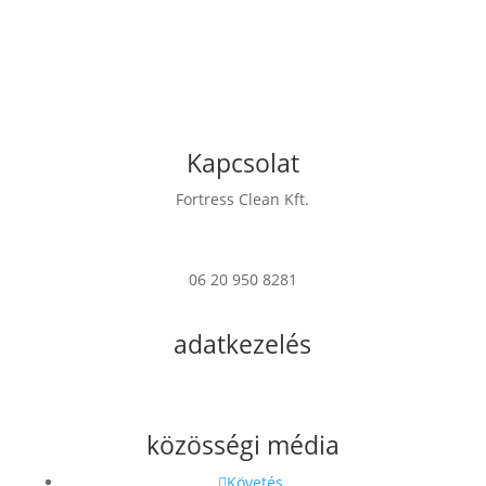
Kapcsolat
Fortress Clean Kft.
7622 Pécs Verseny u. 17
06 20 950 8281
info@fortress.hu
adatkezelés
Impresszum
Adatkezelési Tájékoztató
közösségi média
Követés