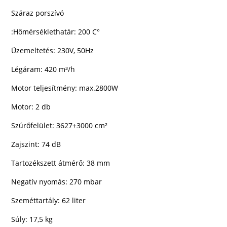
Száraz porszívó
:Hőmérséklethatár: 200 C°
Üzemeltetés: 230V, 50Hz
Légáram: 420 m³/h
Motor teljesítmény: max.2800W
Motor: 2 db
Szúrőfelület: 3627+3000 cm²
Zajszint: 74 dB
Tartozékszett átmérő: 38 mm
Negatív nyomás: 270 mbar
Szeméttartály: 62 liter
Súly: 17,5 kg