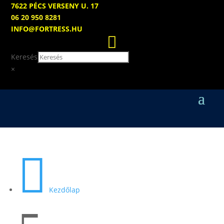
7622 PÉCS VERSENY U. 17
06 20 950 8281
INFO@FORTRESS.HU

Keresés
×

Kezdőlap