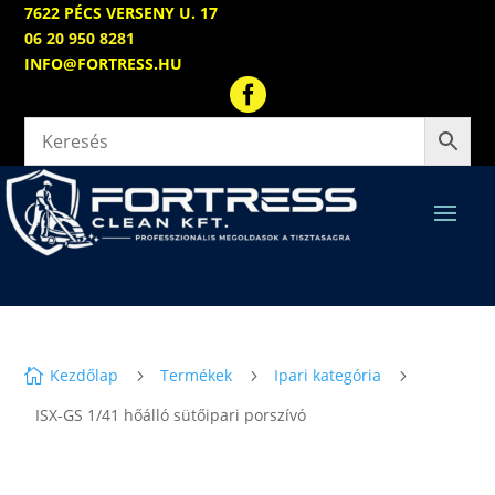
7622 PÉCS VERSENY U. 17
06 20 950 8281
INFO@FORTRESS.HU

Kezdőlap
Termékek
Ipari kategória

5
5
5
ISX-GS 1/41 hőálló sütőipari porszívó