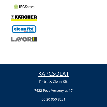
KAPCSOLAT
Fortress Clean Kft.
7622 Pécs Verseny u. 17
06 20 950 8281