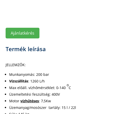
Ajánlatkérés
Termék leírása
JELLEMZŐK:
Munkanyomás: 200 bar
Vízszállítás
: 1260 L/h
o
Max előáll. vízhőmérséklet: 0-140
C
Üzemeltetési feszültség: 400V
Motor
vízhűtéses
: 7,5Kw
Üzemanyag/mosószer tartály: 15 l / 22l