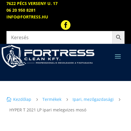
7622 PÉCS VERSENY U. 17
06 20 950 8281
INFO@FORTRESS.HU

Kezdőlap
Termékek
Ipari, mezőgazdasági

5
5
5
HYPER T 2021 LP ipari melegvizes mosó