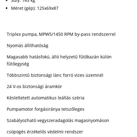
Súly: 145 kg
Méret (gép): 125x69x87
Triplex pumpa, MPW5/1450 RPM by-pass rendszerrel
Nyomás állíthatóság
Magasabb hatásfokú, álló helyzetű fűtőkazán külön
fűtőegység
Többszintű biztonsági lánc forró vizes üzemnél
24 V-os biztonsági áramkör
Késleltetett automatikus leállás széria
Pumpamotor forgásiránya tetszőleges
Szabályozható vegyszeradagolás magasnyomáson
csöpögés érzékelős védelmi rendszer