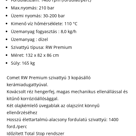
Max.nyomás: 210 bar
Üzemi nyomás: 30-200 bar
Kimenő víz hőmérséklete: 110 °C
Üzemanyag fogyasztás : 8,0 kg/h
Üzemanyag : dízel
Szivattyú típusa: RW Premium
Méret: 132 x 82 x 86 cm
Súly: 165 kg
Comet RW Premium szivattyú 3 kopásálló
kerámiadugattyúval.
Kovácsolt réz hengerfej, magas mechanikus ellenállással és
kitűnő korrózióállósággal.
Két olajkémlelő üvegablak az olajszínt könnyű
ellenőrzéséhez
Hosszú élettartalmú-alacsony fordulatú szivattyú: 1400
ford./perc
Időzített Total Stop rendszer