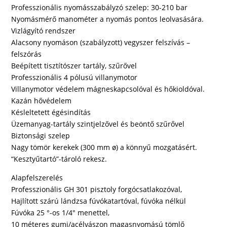
Professzionális nyomásszabályzó szelep: 30-210 bar
Nyomásmérő manométer a nyomás pontos leolvasására.
Vizlágyító rendszer
Alacsony nyomáson (szabályzott) vegyszer felszívás –
felszórás
Beépített tisztítószer tartály, szűrővel
Professzionális 4 pólusú villanymotor
Villanymotor védelem mágneskapcsolóval és hőkioldóval.
Kazán hővédelem
Késleltetett égésindítás
Üzemanyag-tartály szintjelzővel és beöntő szűrővel
Biztonsági szelep
Nagy tömör kerekek (300 mm ø) a könnyű mozgatásért.
“Kesztyűtartó”-tároló rekesz.
Alapfelszerelés
Professzionális GH 301 pisztoly forgócsatlakozóval,
Hajlított szárú lándzsa fúvókatartóval, fúvóka nélkül
Fúvóka 25 °-os 1/4″ menettel,
10 méteres gumi/acélvászon magasnyomású tömlő