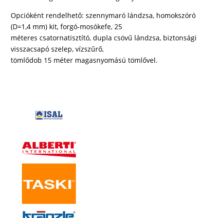
Opcióként rendelhető: szennymaró lándzsa, homokszóró
(D=1,4 mm) kit, forgó-mosókefe, 25
méteres csatornatisztító, dupla csövű lándzsa, biztonsági
visszacsapó szelep, vízszűrő,
tömlődob 15 méter magasnyomású tömlővel.