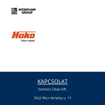
KAPCSOLAT
Fortress Clean Kft.
7622 Pécs Verseny u. 17