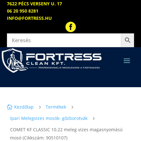
7622 PÉCS VERSENY U. 17
06 20 950 8281
INFO@FORTRESS.HU

Kezdőlap
Termékek

5
5
Ipari Melegvizes mosók- gőzborotvák
5
COMET KF CLASSIC 10.22 meleg vizes magasnyomású
mosó (Cikkszám: 90510107)