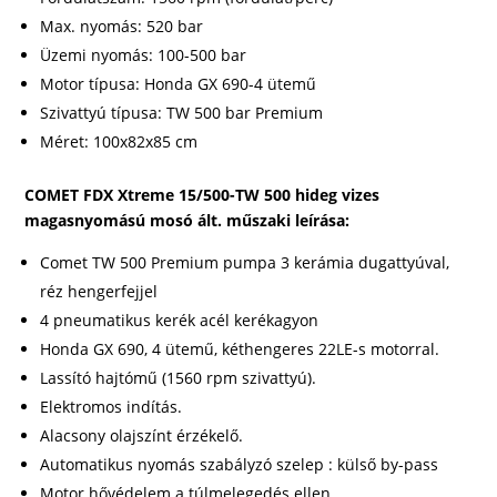
Max. nyomás: 520 bar
Üzemi nyomás: 100-500 bar
Motor típusa: Honda GX 690-4 ütemű
Szivattyú típusa: TW 500 bar Premium
Méret: 100x82x85 cm
COMET FDX Xtreme 15/500-TW 500 hideg vizes
magasnyomású mosó ált. műszaki leírása:
Comet TW 500 Premium pumpa 3 kerámia dugattyúval,
réz hengerfejjel
4 pneumatikus kerék acél kerékagyon
Honda GX 690, 4 ütemű, kéthengeres 22LE-s motorral.
Lassító hajtómű (1560 rpm szivattyú).
Elektromos indítás.
Alacsony olajszínt érzékelő.
Automatikus nyomás szabályzó szelep : külső by-pass
Motor hővédelem a túlmelegedés ellen