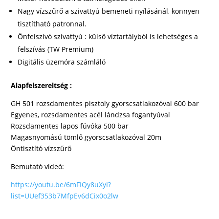
Nagy vízszűrő a szivattyú bemeneti nyílásánál, könnyen
tisztítható patronnal.
Önfelszívó szivattyú : külső víztartályból is lehetséges a
felszívás (TW Premium)
Digitális üzemóra számláló
Alapfelszereltség :
GH 501 rozsdamentes pisztoly gyorscsatlakozóval 600 bar
Egyenes, rozsdamentes acél lándzsa fogantyúval
Rozsdamentes lapos fúvóka 500 bar
Magasnyomású tömlő gyorscsatlakozóval 20m
Öntisztító vízszűrő
Bemutató videó:
https://youtu.be/6mFIQy8uXyI?
list=UUef353b7MfpEv6dCix0o2lw