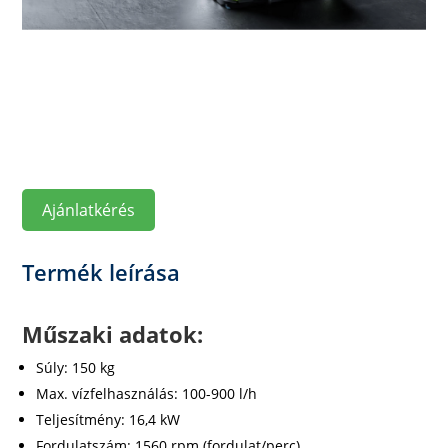
Ajánlatkérés
Termék leírása
Műszaki adatok:
Súly: 150 kg
Max. vízfelhasználás: 100-900 l/h
Teljesítmény: 16,4 kW
Fordulatszám: 1560 rpm (fordulat/perc)