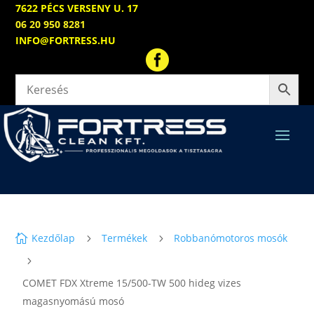
7622 PÉCS VERSENY U. 17
06 20 950 8281
INFO@FORTRESS.HU

Kezdőlap
Termékek
Robbanómotoros mosók

5
5
5
COMET FDX Xtreme 15/500-TW 500 hideg vizes
magasnyomású mosó