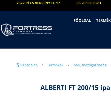
7622 PÉCS VERSENY U. 17
06 20 950 8281
FŐOLDAL
TERMÉK
Kezdőlap
Termékek
Ipari, mezőgazdasági

5
5
ALBERTI FT 200/15 ipa