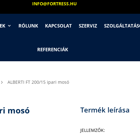
INFO@FORTRESS.HU
EK
RÓLUNK
KAPCSOLAT
SZERVIZ
SZOLGÁLTATÁ
REFERENCIÁK
ALBERTI FT 200/15 ipari mosó
5
ri mosó
Termék leírása
JELLEMZŐK: