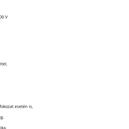
r
00 V
tel,
okozat esetén is,
g,
ika,