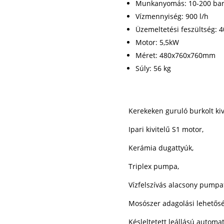
Munkanyomás: 10-200 ba
Vízmennyiség: 900 l/h
Üzemeltetési feszültség: 4
Motor: 5,5kW
Méret: 480x760x760mm
Súly: 56 kg
Kerekeken guruló burkolt kivi
Ipari kivitelű S1 motor,
Kerámia dugattyúk,
Triplex pumpa,
Vízfelszívás alacsony pumpaf
Mosószer adagolási lehetősé
Késleltetett leállású automat