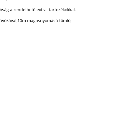
óság a rendelhető extra tartozékokkal.
 fúvókával,10m magasnyomású tömlő,