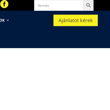

Ajánlatot kérek
SOK